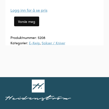
Logg inn for å se pris
Produktnummer:
5208
Kategorier:
E-Kwip
,
Sakser / Kniver