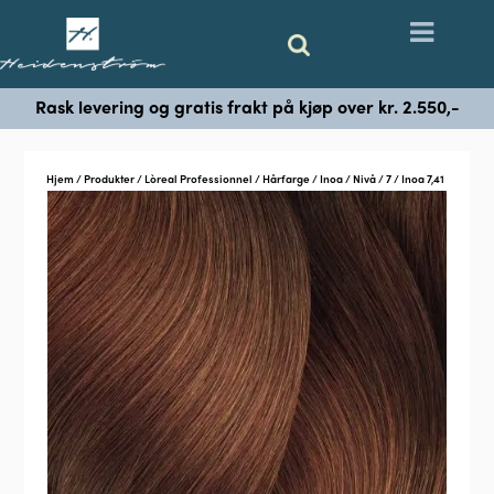
Rask levering og gratis frakt på kjøp over kr. 2.550,-
Hjem
/
Produkter
/
Lòreal Professionnel
/
Hårfarge
/
Inoa
/
Nivå
/
7
/ Inoa 7,41