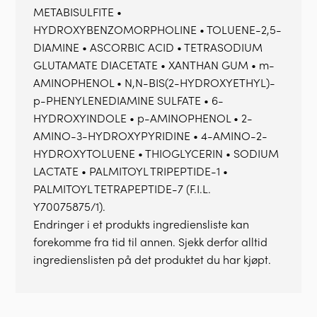
METABISULFITE •
HYDROXYBENZOMORPHOLINE • TOLUENE-2,5-
DIAMINE • ASCORBIC ACID • TETRASODIUM
GLUTAMATE DIACETATE • XANTHAN GUM • m-
AMINOPHENOL • N,N-BIS(2-HYDROXYETHYL)-
p-PHENYLENEDIAMINE SULFATE • 6-
HYDROXYINDOLE • p-AMINOPHENOL • 2-
AMINO-3-HYDROXYPYRIDINE • 4-AMINO-2-
HYDROXYTOLUENE • THIOGLYCERIN • SODIUM
LACTATE • PALMITOYL TRIPEPTIDE-1 •
PALMITOYL TETRAPEPTIDE-7 (F.I.L.
Y70075875/1).
Endringer i et produkts ingrediensliste kan
forekomme fra tid til annen. Sjekk derfor alltid
ingredienslisten på det produktet du har kjøpt.