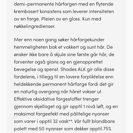
demi-permanente hårfargen med en flytende
krembasert konsistens som leverer intensiteten
av en farge. Pleien av en gloss. Kun med
nøkkelingredienser.
Mer enn noen gang søker hårfargekunder
hemmeligheten bak et vakkert og sunt hår. De
ønsker ikke bare å skjule sine første går hår, de
forventer også glans og en gjenopprettet
bevegelse og spenst. Shades ALK gir alle disse
fordelene, i tillegg til en lavere forpliktelse enn
heldekkende permanent hårfarge fordi det gir
en naturlig overgang når håret vokser ut.
Effektive oksidative fargestoffer trenger
gjennom skjellaget og gir opptil 1 nivå løft, og en
maksimal fargeefekt med pålitelige nyanser
som varer i opptil 32 vask**. Vår fullt blandbare
palett med 50 nyanser som dekker opptil 75%