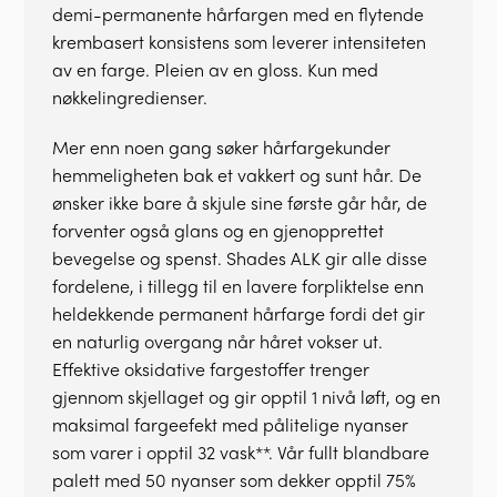
demi-permanente hårfargen med en flytende
krembasert konsistens som leverer intensiteten
av en farge. Pleien av en gloss. Kun med
nøkkelingredienser.
Mer enn noen gang søker hårfargekunder
hemmeligheten bak et vakkert og sunt hår. De
ønsker ikke bare å skjule sine første går hår, de
forventer også glans og en gjenopprettet
bevegelse og spenst. Shades ALK gir alle disse
fordelene, i tillegg til en lavere forpliktelse enn
heldekkende permanent hårfarge fordi det gir
en naturlig overgang når håret vokser ut.
Effektive oksidative fargestoffer trenger
gjennom skjellaget og gir opptil 1 nivå løft, og en
maksimal fargeefekt med pålitelige nyanser
som varer i opptil 32 vask**. Vår fullt blandbare
palett med 50 nyanser som dekker opptil 75%