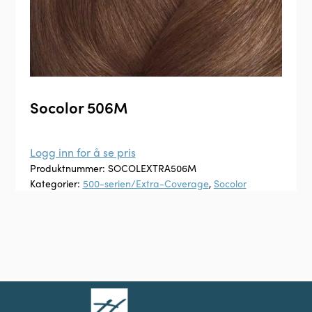
Socolor 506M
Logg inn for å se pris
Produktnummer:
SOCOLEXTRA506M
Kategorier:
500-serien/Extra-Coverage
,
Socolor