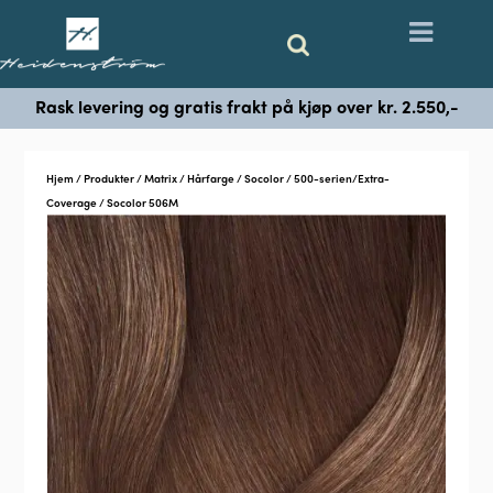
Rask levering og gratis frakt på kjøp over kr. 2.550,-
Hjem
/
Produkter
/
Matrix
/
Hårfarge
/
Socolor
/
500-serien/Extra-
Coverage
/ Socolor 506M