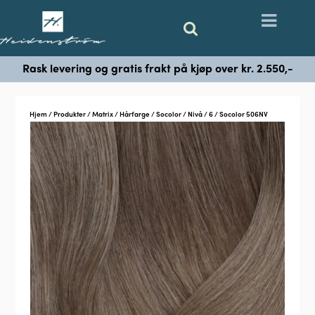
Rask levering og gratis frakt på kjøp over kr. 2.550,-
Hjem
/
Produkter
/
Matrix
/
Hårfarge
/
Socolor
/
Nivå
/
6
/ Socolor 506NV