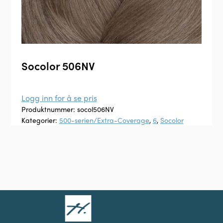
Socolor 506NV
Logg inn for å se pris
Produktnummer:
socol506NV
Kategorier:
500-serien/Extra-Coverage
,
6
,
Socolor