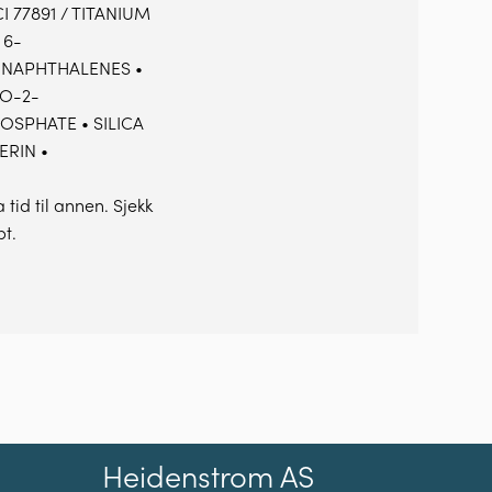
77891 / TITANIUM
 6-
NAPHTHALENES •
O-2-
SPHATE • SILICA
ERIN •
tid til annen. Sjekk
pt.
Heidenstrom AS