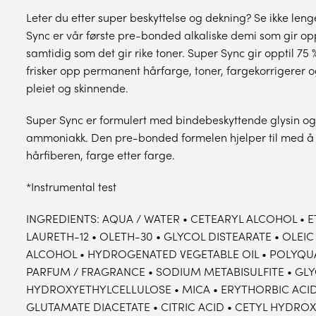
Leter du etter super beskyttelse og dekning? Se ikke leng
Sync er vår første pre-bonded alkaliske demi som gir opp t
samtidig som det gir rike toner. Super Sync gir opptil 75 
frisker opp permanent hårfarge, toner, fargekorrigerer o
pleiet og skinnende.
Super Sync er formulert med bindebeskyttende glysin og 
ammoniakk. Den pre-bonded formelen hjelper til med å 
hårfiberen, farge etter farge.
*Instrumental test
INGREDIENTS: AQUA / WATER • CETEARYL ALCOHOL • 
LAURETH-12 • OLETH-30 • GLYCOL DISTEARATE • OLEIC
ALCOHOL • HYDROGENATED VEGETABLE OIL • POLYQU
PARFUM / FRAGRANCE • SODIUM METABISULFITE • GLY
HYDROXYETHYLCELLULOSE • MICA • ERYTHORBIC ACI
GLUTAMATE DIACETATE • CITRIC ACID • CETYL HYDR