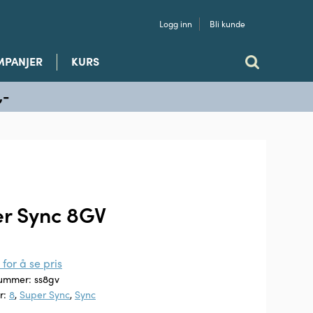
Logg inn
Bli kunde
MPANJER
KURS
,-
r Sync 8GV
for å se pris
nummer:
ss8gv
r:
8
,
Super Sync
,
Sync