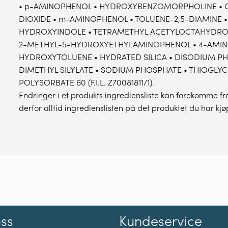
• p-AMINOPHENOL • HYDROXYBENZOMORPHOLINE • CI 
DIOXIDE • m-AMINOPHENOL • TOLUENE-2,5-DIAMINE •
HYDROXYINDOLE • TETRAMETHYL ACETYLOCTAHYDRO
2-METHYL-5-HYDROXYETHYLAMINOPHENOL • 4-AMIN
HYDROXYTOLUENE • HYDRATED SILICA • DISODIUM PHO
DIMETHYL SILYLATE • SODIUM PHOSPHATE • THIOGLYC
POLYSORBATE 60 (F.I.L. Z70081811/1).
Endringer i et produkts ingrediensliste kan forekomme fra 
derfor alltid ingredienslisten på det produktet du har kjø
oss
Kundeservice