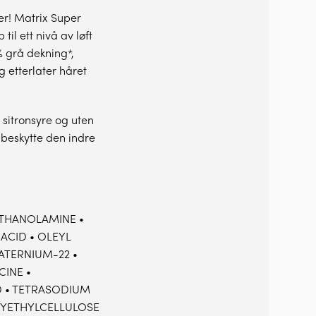
er! Matrix Super
il ett nivå av løft
% grå dekning*,
g etterlater håret
sitronsyre og uten
beskytte den indre
ETHANOLAMINE •
 ACID • OLEYL
ATERNIUM-22 •
CINE •
D • TETRASODIUM
OXYETHYLCELLULOSE