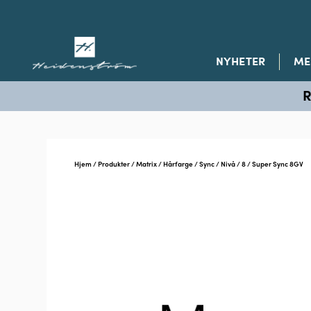
NYHETER
ME
R
Hjem
/
Produkter
/
Matrix
/
Hårfarge
/
Sync
/
Nivå
/
8
/ Super Sync 8GV