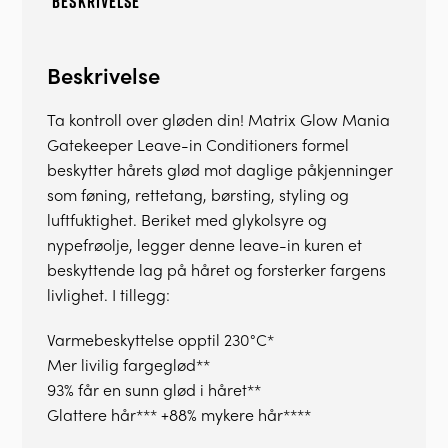
BESKRIVELSE
Beskrivelse
Ta kontroll over gløden din! Matrix Glow Mania
Gatekeeper Leave-in Conditioners formel
beskytter hårets glød mot daglige påkjenninger
som føning, rettetang, børsting, styling og
luftfuktighet. Beriket med glykolsyre og
nypefrøolje, legger denne leave-in kuren et
beskyttende lag på håret og forsterker fargens
livlighet. I tillegg:
Varmebeskyttelse opptil 230°C*
Mer livilig fargeglød**
93% får en sunn glød i håret**
Glattere hår*** +88% mykere hår****