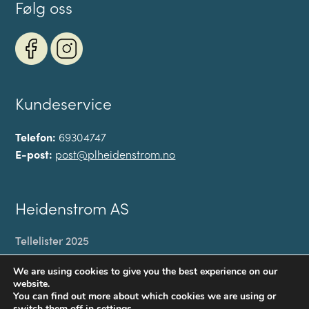
Følg oss
Kundeservice
Telefon:
69304747
E-post:
post@plheidenstrom.no
Heidenstrom AS
Tellelister 2025
Min konto
We are using cookies to give you the best experience on our
Til kassen
website.
You can find out more about which cookies we are using or
Handlekurv
switch them off in
settings
.