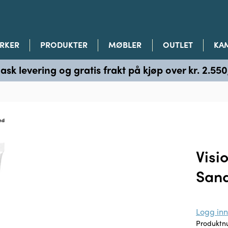
RKER
PRODUKTER
MØBLER
OUTLET
KA
ask levering og gratis frakt på kjøp over kr. 2.550
nd
Visi
San
Logg inn 
Produkt