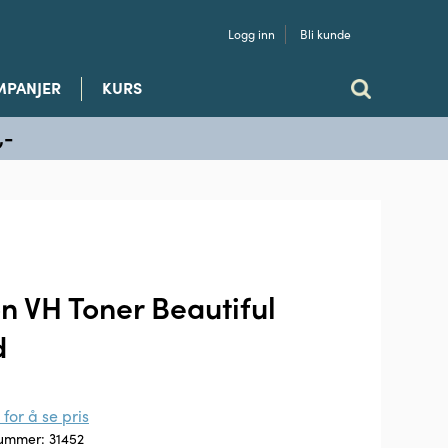
Logg inn
Bli kunde
MPANJER
KURS
,-
on VH Toner Beautiful
d
for å se pris
nummer:
31452