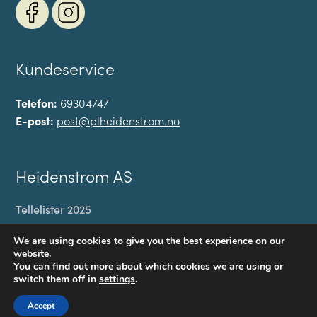
Kundeservice
Telefon:
69304747
E-post:
post@plheidenstrom.no
Heidenstrom AS
Tellelister 2025
Min konto
We are using cookies to give you the best experience on our
Til kassen
website.
You can find out more about which cookies we are using or
Handlekurv
switch them off in
settings
.
Personvernerklæring
Accept