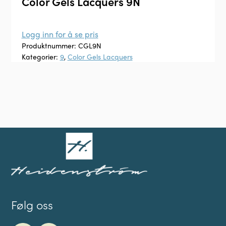
Color Gels Lacquers 9N
Logg inn for å se pris
Produktnummer:
CGL9N
Kategorier:
9
,
Color Gels Lacquers
Følg oss