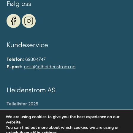
Følg oss
Kundeservice
Telefon:
69304747
E-post:
post@plheidenstrom.no
Heidenstrom AS
Tellelister 2025
Min konto
We are using cookies to give you the best experience on our
Til kassen
website.
You can find out more about which cookies we are using or
Handlekurv
switch them off in
settings
.