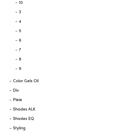
10
3
4
5
6
7
8
9
Color Gels Oil
Div
Pleie
Shades ALK
Shades EQ
Styling