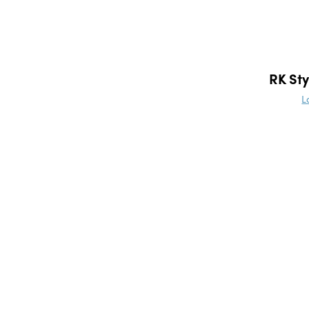
RK Sty
L