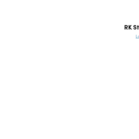
RK St
L