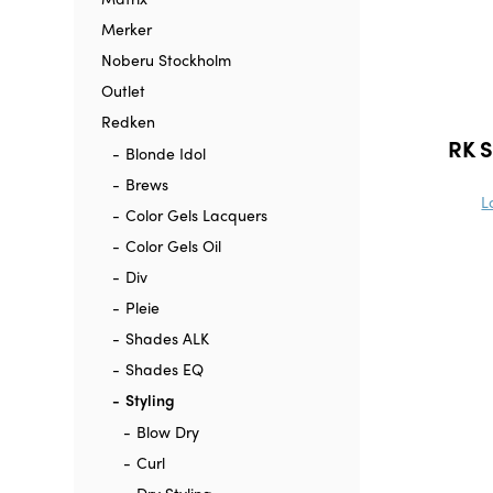
Merker
Noberu Stockholm
Outlet
Redken
RK S
Blonde Idol
Brews
L
Color Gels Lacquers
Color Gels Oil
Div
Pleie
Shades ALK
Shades EQ
Styling
Blow Dry
Curl