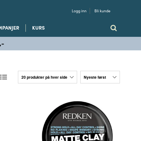
Logg inn
Bli kunde
MPANJER
KURS
,-