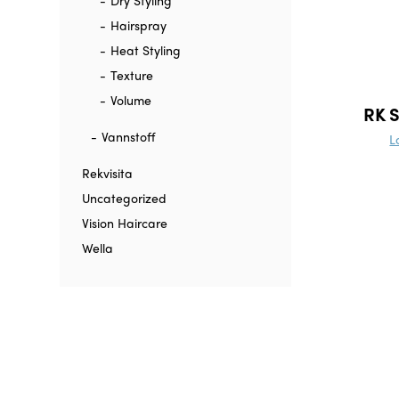
Dry Styling
Hairspray
Heat Styling
Texture
Volume
RK S
Vannstoff
L
Rekvisita
Uncategorized
Vision Haircare
Wella