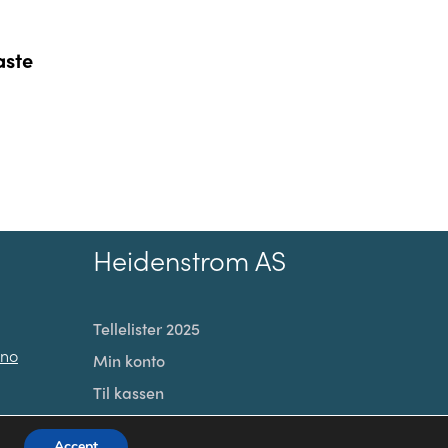
aste
Heidenstrom AS
Tellelister 2025
.no
Min konto
Til kassen
Handlekurv
Accept