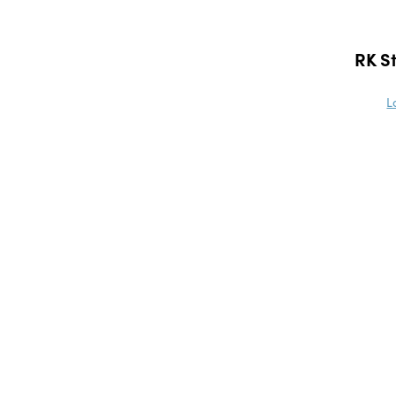
RK S
L