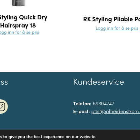
Styling Quick Dry
RK Styling Pliable P
Hairspray 18
Logg inn for å se pris
ogg inn for å se pris
oss
Kundeservice
Telefon:
69304747
E-post:
post@plheidenstrom
 to give you the best experience on our website.