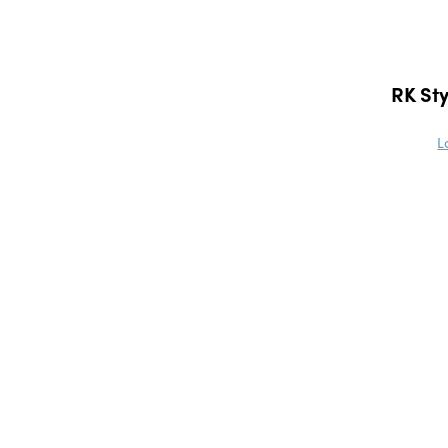
RK Sty
L