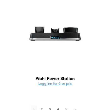
Wahl Power Station
Logg inn for å se pris
2
3
4
5
→
1