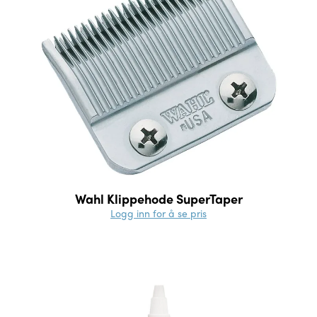
Wahl Klippehode SuperTaper
Logg inn for å se pris