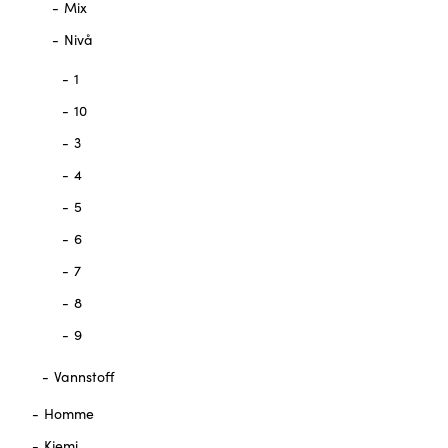
Mix
Nivå
1
10
3
4
5
6
7
8
9
Vannstoff
Homme
Kjemi