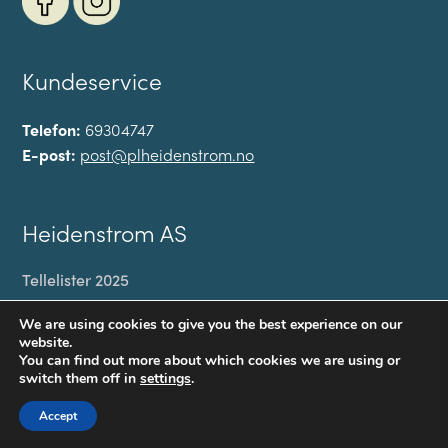
Kundeservice
Telefon:
69304747
E-post:
post@plheidenstrom.no
Heidenstrom AS
Tellelister 2025
Min konto
We are using cookies to give you the best experience on our
Til kassen
website.
You can find out more about which cookies we are using or
Handlekurv
switch them off in
settings
.
Personvernerklæring
Accept