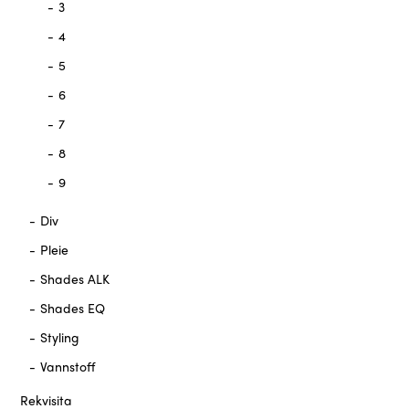
3
4
5
6
7
8
9
Div
Pleie
Shades ALK
Shades EQ
Styling
Vannstoff
Rekvisita